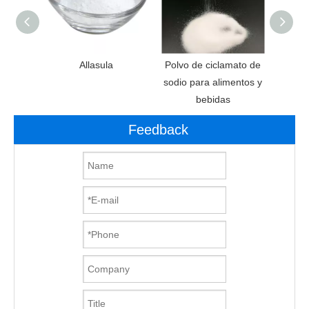
anos de
Allasula
Polvo de ciclamato de
Aditi
e
sodio para alimentos y
Ed
bebidas
aspa
Feedback