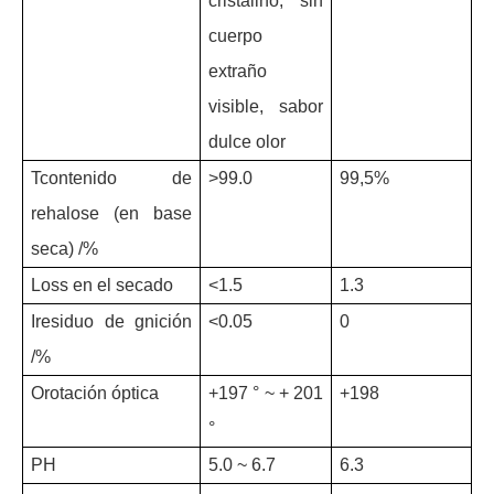
cristalino, sin
cuerpo
extraño
visible, sabor
dulce olor
T
contenido de
>
99.0
9
9,5%
rehalose (en base
seca) /%
L
oss en el secado
<
1.5
1
.3
I
residuo de gnición
<0.05
0
/%
O
rotación óptica
+
197 ° ~ + 201
+
198
°
P
H
5
.0 ~ 6.7
6
.3