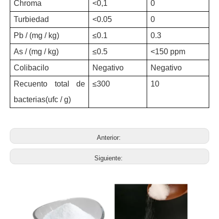
Chroma
<0,1
0
Turbiedad
<0.05
0
Pb / (mg / kg)
≤
0
.1
0
.3
A
s / (mg / kg)
≤
0
.5
<
1
50 ppm
Colibacilo
Negativo
Negativo
Recuento total de
≤
300
10
bacterias
(ufc / g)
Anterior:
Siguiente: