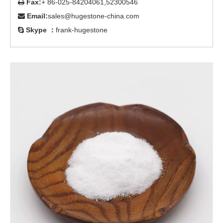
Fax:
+ 86-025-84204061,52300546

Email:
sales@hugestone-china.com

Skype ：
frank-hugestone
