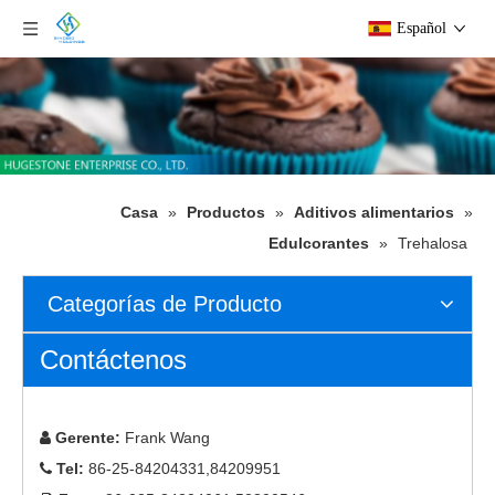
Español
Casa
»
Productos
»
Aditivos alimentarios
»
Edulcorantes
»
Trehalosa
Categorías de Producto
Contáctenos
Gerente:
Frank Wang

Tel:
86-25-84204331,84209951
