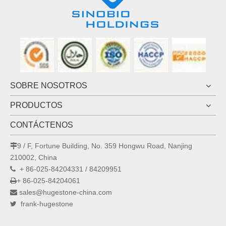
SOBRE NOSOTROS
PRODUCTOS
CONTÁCTENOS
9 / F, Fortune Building, No. 359 Hongwu Road, Nanjing

210002, China
+ 86-025-84204331 / 84209951

+ 86-025-84204061

sales@hugestone-china.com

frank-hugestone
