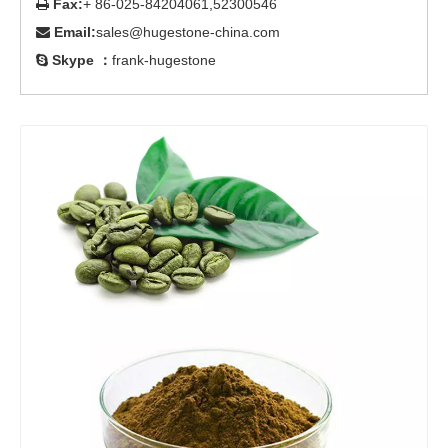
Fax:
+ 86-025-84204061,52300546

Email:
sales@hugestone-china.com

Skype ：
frank-hugestone
