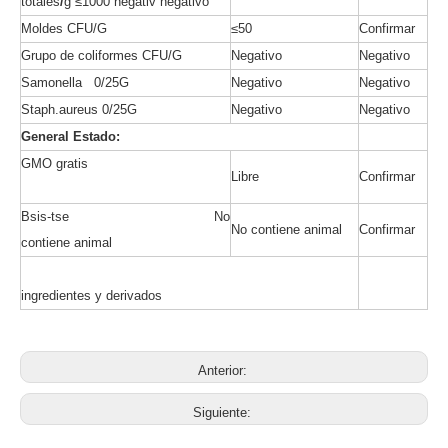
totales
/
g ≤1000 negativ negativo
Moldes CFU/G
≤50
Confirmar
Grupo de coliformes CFU/G
Negativo
Negativo
Samonella 0/25G
Negativo
Negativo
Staph.aureus 0/25G
Negativo
Negativo
General
Estado:
GMO gratis
Libre
Confirmar
Bsis-tse No
No contiene animal
Confirmar
contiene animal
ingredientes y derivados
Anterior:
Siguiente: