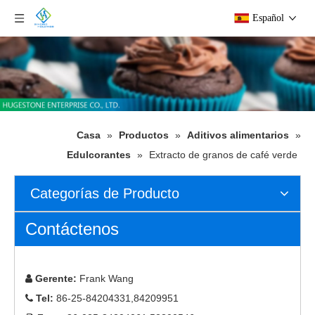
Español
Casa
»
Productos
»
Aditivos alimentarios
»
Edulcorantes
»
Extracto de granos de café verde
Categorías de Producto
Contáctenos
Gerente:
Frank Wang

Tel:
86-25-84204331,84209951
