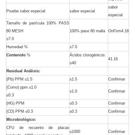
sabor
Pruebe sabor especial
sabor especial
especial
Tamaño de partícula 100% PASS
80 MESH
100% pase 80 malla
OnFirm4.18
≤7.0
Humedad %
≤7.0
Contenido
%
Ácidos clorogénicos
41.16
≥40
Residual
Análisis:
(Pb) PPM ≤1.5
≤1.5
Confirmar
(Como) ppm ≤1.0
≤1.0
Confirmar
≤0.3
(HG) PPM
≤0.3
Confirmar
(CD) PPM ≤0.3
≤0.3
Confirmar
Microbiológico:
CFU de recuento de placas
≤1000
Confirmar