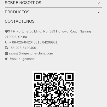
SOBRE NOSOTROS
PRODUCTOS
CONTÁCTENOS
9 / F, Fortune Building, No. 359 Hongwu Road, Nanjing

210002, China
+ 86-025-84204331 / 84209951

+ 86-025-84204061

sales@hugestone-china.com

frank-hugestone
