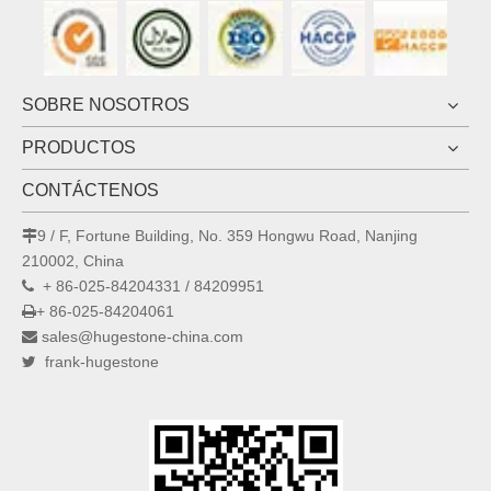
SOBRE NOSOTROS
PRODUCTOS
CONTÁCTENOS
9 / F, Fortune Building, No. 359 Hongwu Road, Nanjing

210002, China
+ 86-025-84204331 / 84209951

+ 86-025-84204061

sales@hugestone-china.com

frank-hugestone
