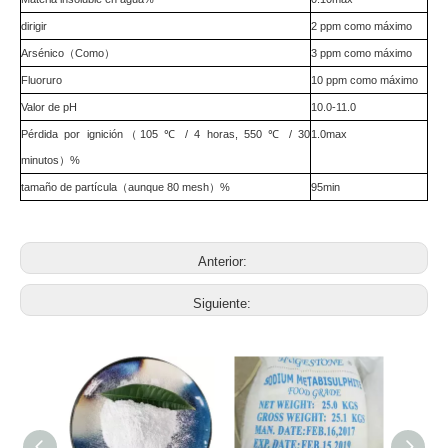
dirigir
2 ppm como máximo
Arsénico
（
Como
）
3 ppm como máximo
Fluoruro
10 ppm como máximo
Valor de pH
10.0-11.0
Pérdida por ignición
（
105 ℃ / 4 horas, 550 ℃ / 30
1.0max
minutos
）
%
tamaño de partícula
（
aunque 80 mesh
）
%
95min
Anterior:
Siguiente: