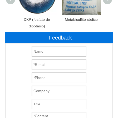
ósforo
DKP (fosfato de
Metabisulfito sódico
Fosf
dipotasio)
Feedback