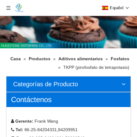
Español
Casa
»
Productos
»
Aditivos alimentarios
»
Fosfatos
»
TKPP (pirofosfato de tetrapotasio)
Categorías de Producto
Contáctenos
Gerente:
Frank Wang

Tel:
86-25-84204331,84209951
