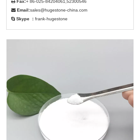
Fax:
+ 86-025-84204061,52300546

Email:
sales@hugestone-china.com

Skype ：
frank-hugestone
