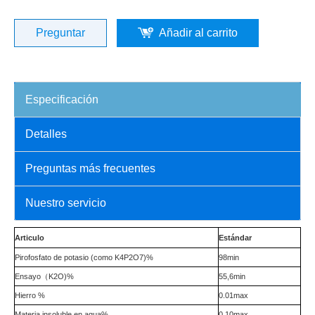
Preguntar
Añadir al carrito
Especificación
Detalles
Preguntas más frecuentes
Nuestro servicio
Articulo
Estándar
Pirofosfato de potasio (como K4P2O7)%
98min
Ensayo
（
K2O)%
55,6min
Hierro %
0.01max
Materia insoluble en agua%
0.10max