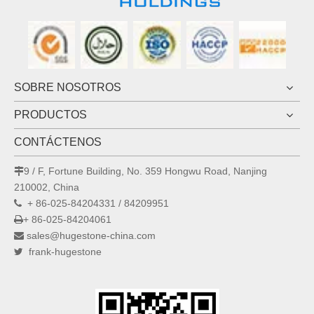
SOBRE NOSOTROS
PRODUCTOS
CONTÁCTENOS
9 / F, Fortune Building, No. 359 Hongwu Road, Nanjing

210002, China
+ 86-025-84204331 / 84209951

+ 86-025-84204061

sales@hugestone-china.com

frank-hugestone
