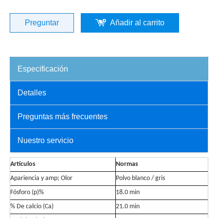
Preguntar
Añadir al carrito
Especificación
Detalles
Preguntas más frecuentes
Nuestro servicio
Artículos
Normas
Apariencia y amp; Olor
Polvo blanco / gris
Fósforo (p)%
18.0 min
% De calcio (Ca)
21.0 min