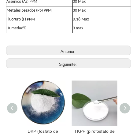
Arsénico (As) PPM
30 Max
Metales pesados ​​(Pb) PPM
30 Max
Fluoruro (F) PPM
0.18 Max
Humedad%
3 max
Anterior:
Siguiente:
ósforo
DKP (fosfato de
TKPP (pirofosfato de
Metab