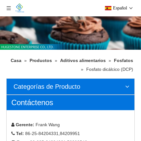
Español
Casa
»
Productos
»
Aditivos alimentarios
»
Fosfatos
»
Fosfato dicálcico (DCP)
Categorías de Producto
Contáctenos
Gerente:
Frank Wang

Tel:
86-25-84204331,84209951
