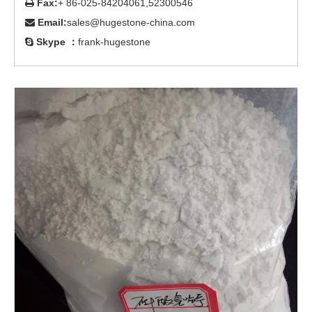
Fax:
+ 86-025-84204061,52300546

Email:
sales@hugestone-china.com

Skype ：
frank-hugestone
