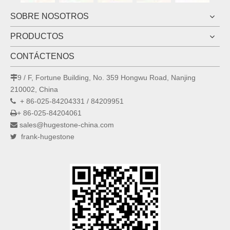
SOBRE NOSOTROS
PRODUCTOS
CONTÁCTENOS
9 / F, Fortune Building, No. 359 Hongwu Road, Nanjing

210002, China
+ 86-025-84204331 / 84209951

+ 86-025-84204061

sales@hugestone-china.com

frank-hugestone
