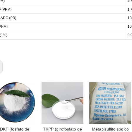
PM)
4 
 (PPM)
1 
ADO (PB)
1
PPM)
10
(1%)
9.
DKP (fosfato de
TKPP (pirofosfato de
Metabisulfito sódico