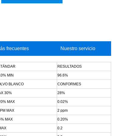
ás frecuentes
Nuestro servicio
STÁNDAR
RESULTADOS
.0% MIN
96.6%
OLVO BLANCO
CONFORMES
AX 30%
28%
20% MAX
0.02%
PPM MAX
2 ppm
5% MAX
0.20%
MAX
0.2