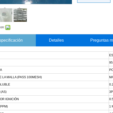
con:
specificación
Detalles
Preguntas m
E
95
IA
P
 LA MALLA (PASS 100MESH)
M
OLUBLE
0.
(AS)
3
OR IGNICIÓN
0.
(PPM)
1 