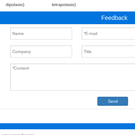
dipotasio)
tetrapotasio)
Feedback
Send