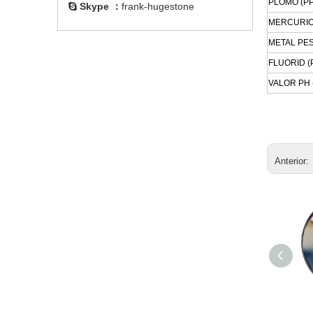
PLOMO (P
Skype ：
frank-hugestone

MERCURIO
METAL PES
FLUORID (
VALOR PH 
Anterior:
Pentóxido de fósforo