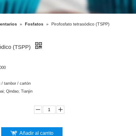
mentarios
»
Fosfatos
»
Pirofosfato tetrasódico (TSPP)
sódico (TSPP)
000
 / tambor / cartón
ai; Qindao; Tianjin
Añadir al carrito