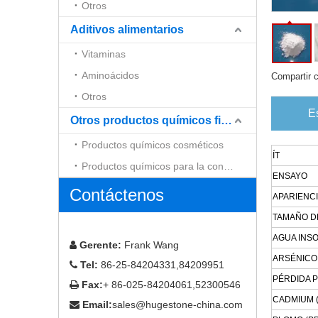
Otros
Aditivos alimentarios
Vitaminas
Aminoácidos
Compartir 
Otros
E
Otros productos químicos finos
Productos químicos cosméticos
ÍT
Productos químicos para la construcción
ENSAYO
Contáctenos
APARIENC
TAMAÑO DE
AGUA INS
Gerente:
Frank Wang

ARSÉNICO 
Tel:
86-25-84204331,84209951

PÉRDIDA P
Fax:
+ 86-025-84204061,52300546

CADMIUM 
Email:
sales@hugestone-china.com
