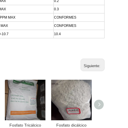
MAX
0.2
MAX
0.3
0PPM MAX
CONFORMES
 MAX
CONFORMES
9-10.7
10.4
Siguiente:
Fosfato Tricálcico
Fosfato dicálcico
Hexametafosfat