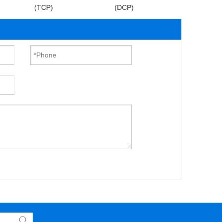
(TCP)
(DCP)
sodio (SHM