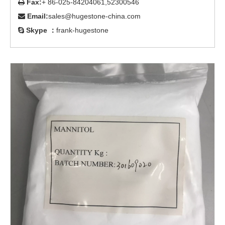
Fax:
+ 86-025-84204061,52300546

Email:
sales@hugestone-china.com

Skype ：
frank-hugestone
