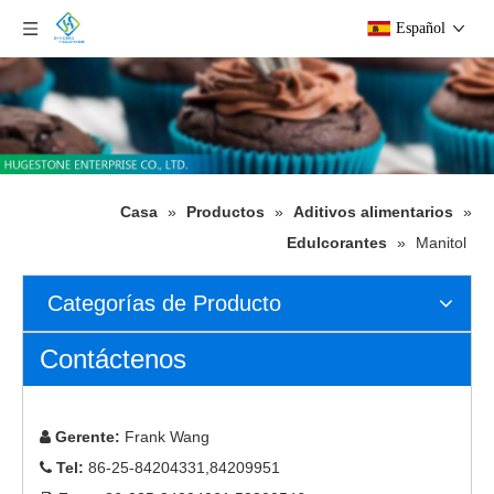
Español
Casa
»
Productos
»
Aditivos alimentarios
»
Edulcorantes
»
Manitol
Categorías de Producto
Contáctenos
Gerente:
Frank Wang

Tel:
86-25-84204331,84209951
