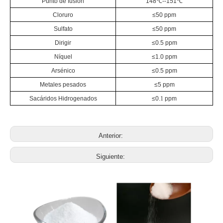
Punto de fusion
148
℃
--151
℃
Cloruro
≤50 ppm
Sulfato
≤50 ppm
Dirigir
≤0.5 ppm
Níquel
≤1.0 ppm
Arsénico
≤0.5 ppm
Metales pesados
≤5 ppm
Sacáridos Hidrogenados
≤0.
1
ppm
Anterior:
Siguiente: