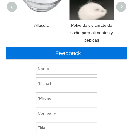
anos de
Allasula
Polvo de ciclamato de
Aditi
e
sodio para alimentos y
Ed
bebidas
aspa
Feedback