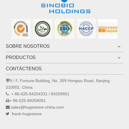
SOBRE NOSOTROS
PRODUCTOS
CONTÁCTENOS
9 / F, Fortune Building, No. 359 Hongwu Road, Nanjing

210002, China
+ 86-025-84204331 / 84209951

+ 86-025-84204061

sales@hugestone-china.com

frank-hugestone
