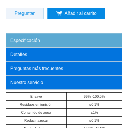
Preguntar
Añadir al carrito
Especificación
Detalles
Preguntas más frecuentes
Nuestro servicio
Ensayo
99% -100.5%
Residuos en ignición
≤0.1%
Contenido de agua
≤1%
Reducir azúcar
≤0.1%