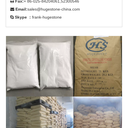
Fax:
+ 86-025-84204061,52300546

Email:
sales@hugestone-china.com

Skype ：
frank-hugestone
