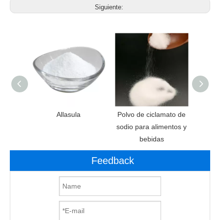
Siguiente:
anos de
Allasula
Polvo de ciclamato de
Aditi
e
sodio para alimentos y
Ed
bebidas
aspa
Feedback