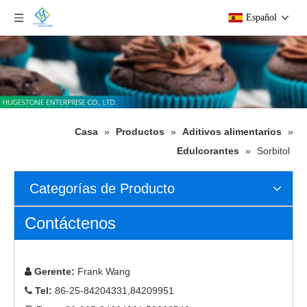
Español
Casa
»
Productos
»
Aditivos alimentarios
»
Edulcorantes
»
Sorbitol
Categorías de Producto
Contáctenos
Gerente:
Frank Wang

Tel:
86-25-84204331,84209951
