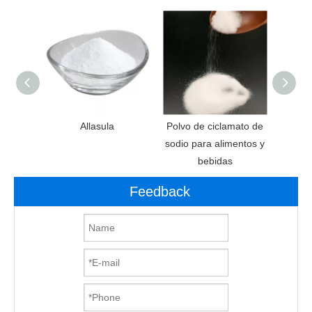
anos de
Allasula
Polvo de ciclamato de
Aditi
e
sodio para alimentos y
Ed
bebidas
aspa
Feedback