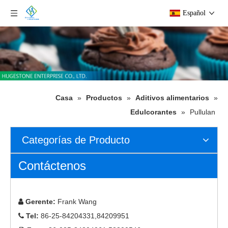
Español
Casa
»
Productos
»
Aditivos alimentarios
»
Edulcorantes
»
Pullulan
Categorías de Producto
Contáctenos
Gerente:
Frank Wang

Tel:
86-25-84204331,84209951
