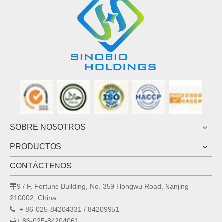
SOBRE NOSOTROS
PRODUCTOS
CONTÁCTENOS
9 / F, Fortune Building, No. 359 Hongwu Road, Nanjing

210002, China
+ 86-025-84204331 / 84209951

+ 86-025-84204061
