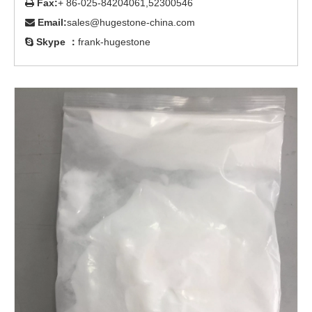
Fax:
+ 86-025-84204061,52300546

Email:
sales@hugestone-china.com

Skype ：
frank-hugestone
