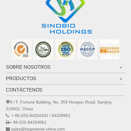
SOBRE NOSOTROS
PRODUCTOS
CONTÁCTENOS
9 / F, Fortune Building, No. 359 Hongwu Road, Nanjing

210002, China
+ 86-025-84204331 / 84209951

+ 86-025-84204061

sales@hugestone-china.com
