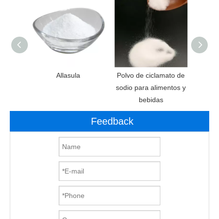
anos de
Allasula
Polvo de ciclamato de
Aditi
e
sodio para alimentos y
Ed
bebidas
aspa
Feedback