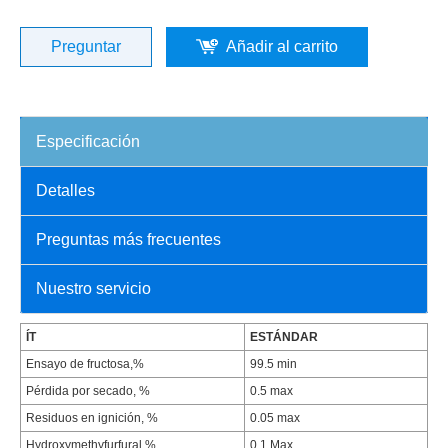
Preguntar
Añadir al carrito
Especificación
Detalles
Preguntas más frecuentes
Nuestro servicio
ÍT
ESTÁNDAR
Ensayo de fructosa,%
99.5 min
Pérdida por secado, %
0.5 max
Residuos en ignición, %
0.05 max
Hydroxymethyfurfural,%
0.1 Max