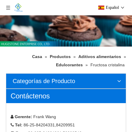
Español
Casa
»
Productos
»
Aditivos alimentarios
»
Edulcorantes
»
Fructosa cristalina
Categorías de Producto
Contáctenos
Gerente:
Frank Wang

Tel:
86-25-84204331,84209951
