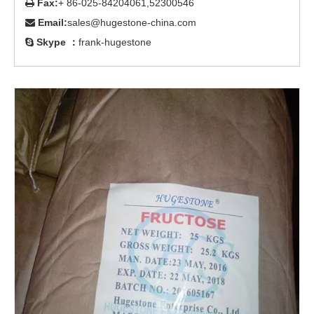
Fax:
+ 86-025-84204061,52300546

Email:
sales@hugestone-china.com

Skype ：
frank-hugestone
