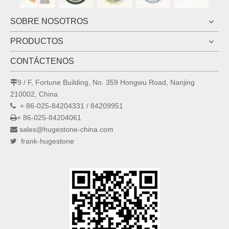
SOBRE NOSOTROS
PRODUCTOS
CONTÁCTENOS
9 / F, Fortune Building, No. 359 Hongwu Road, Nanjing

210002, China
+ 86-025-84204331 / 84209951

+ 86-025-84204061

sales@hugestone-china.com

frank-hugestone
