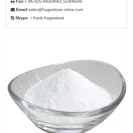
Fax:
+ 86-025-84204061,52300546

Email:
sales@hugestone-china.com

Skype ：
frank-hugestone
