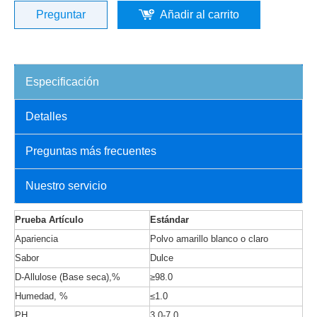
Preguntar
Añadir al carrito
Especificación
Detalles
Preguntas más frecuentes
Nuestro servicio
Prueba
Artículo
Estándar
Apariencia
Polvo amarillo blanco o claro
Sabor
Dulce
D-Allulose (Base seca),%
≥98.0
Humedad, %
≤1.0
PH
3.0-7.0