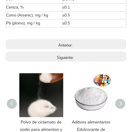
Ceniza, %
≤0.1
Como (Arsenic), mg / kg
≤0.5
Pb (plomo), mg / kg
≤0.5
Anterior:
Siguiente:
anos de
Polvo de ciclamato de
Aditivos alimentarios
Ed
e
sodio para alimentos y
Edulcorante de
acesul