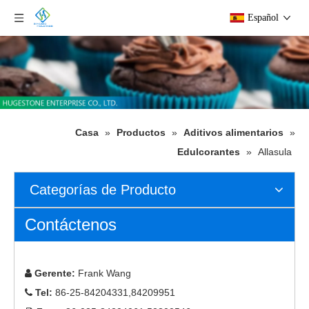
Español
Casa
»
Productos
»
Aditivos alimentarios
»
Edulcorantes
»
Allasula
Categorías de Producto
Contáctenos
Gerente:
Frank Wang

Tel:
86-25-84204331,84209951
