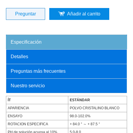
Preguntar
Añadir al carrito
Especificación
Detalles
Preguntas más frecuentes
Nuestro servicio
ÍT
ESTÁNDAR
APARIENCIA
POLVO CRISTALINO BLANCO
ENSAYO
98.0-102.0%
ROTACION ESPECIFICA
+ 84.0 ° ～ + 87.5 °
PH de solución acuosa al 10%.
5.0-8.0