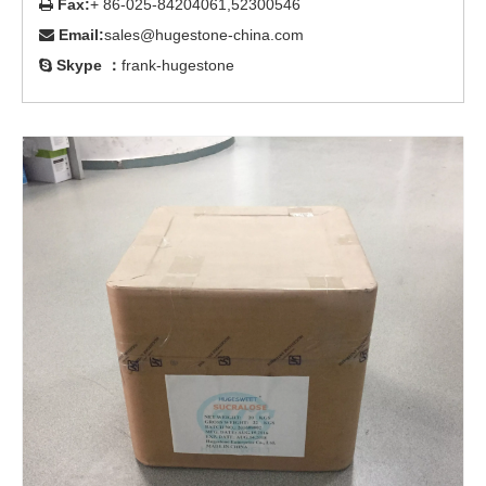
Fax:
+ 86-025-84204061,52300546

Email:
sales@hugestone-china.com

Skype ：
frank-hugestone
