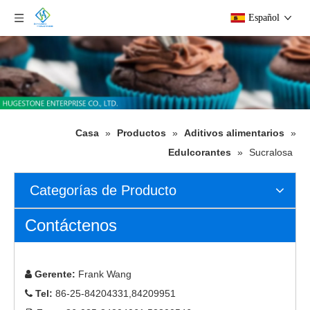
Español
Casa
»
Productos
»
Aditivos alimentarios
»
Edulcorantes
»
Sucralosa
Categorías de Producto
Contáctenos
Gerente:
Frank Wang

Tel:
86-25-84204331,84209951
