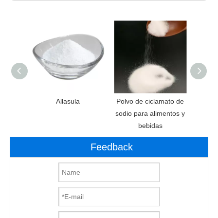
anos de
Allasula
Polvo de ciclamato de
Aditi
e
sodio para alimentos y
Ed
bebidas
aspa
Feedback