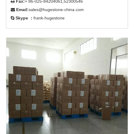
Fax:
+ 86-025-84204061,52300546

Email:
sales@hugestone-china.com

Skype ：
frank-hugestone
