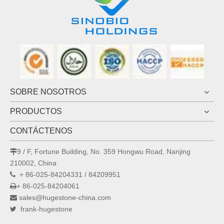
SOBRE NOSOTROS
PRODUCTOS
CONTÁCTENOS
9 / F, Fortune Building, No. 359 Hongwu Road, Nanjing

210002, China
+ 86-025-84204331 / 84209951

+ 86-025-84204061

sales@hugestone-china.com

frank-hugestone
