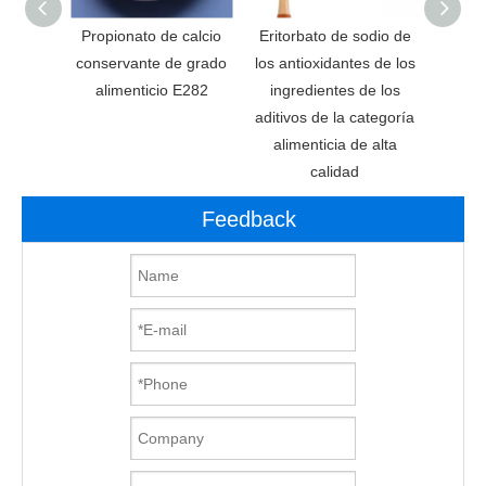
edor
Propionato de calcio
Eritorbato de sodio de
Benzo
bato de
conservante de grado
los antioxidantes de los
po
tegoría
alimenticio E282
ingredientes de los
a
aditivos de la categoría
alimenticia de alta
calidad
Feedback