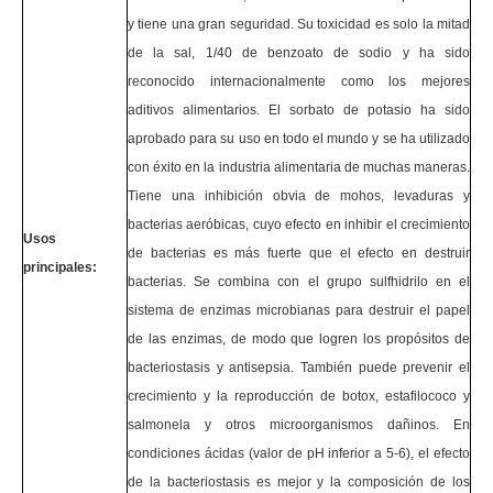
y tiene una gran seguridad. Su toxicidad es solo la mitad
de la sal, 1/40 de benzoato de sodio y ha sido
reconocido internacionalmente como los mejores
aditivos alimentarios. El sorbato de potasio ha sido
aprobado para su uso en todo el mundo y se ha utilizado
con éxito en la industria alimentaria de muchas maneras.
Tiene una inhibición obvia de mohos, levaduras y
bacterias aeróbicas, cuyo efecto en inhibir el crecimiento
Usos
de bacterias es más fuerte que el efecto en destruir
principales:
bacterias. Se combina con el grupo sulfhidrilo en el
sistema de enzimas microbianas para destruir el papel
de las enzimas, de modo que logren los propósitos de
bacteriostasis y antisepsia. También puede prevenir el
crecimiento y la reproducción de botox, estafilococo y
salmonela y otros microorganismos dañinos. En
condiciones ácidas (valor de pH inferior a 5-6), el efecto
de la bacteriostasis es mejor y la composición de los