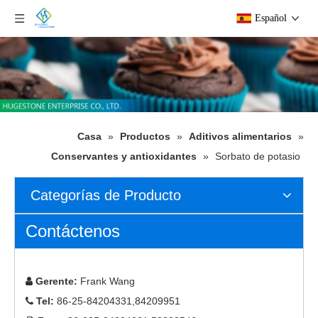
Español
Casa
»
Productos
»
Aditivos alimentarios
»
Conservantes y antioxidantes
»
Sorbato de potasio
Categorías de Producto
Contáctenos
Gerente:
Frank Wang

Tel:
86-25-84204331,84209951
