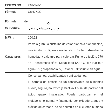
EINECS NO ：
246-376-1
Fórmula:
C6H7KO2
Fórmula de
estructura:
M.W .：
150.22
Polvo o gránulo cristalino de color blanco a blanquecino,
olor inodoro o ligero característico. Es fácil absorber la
Caracteres
humedad y oxidarse para colorear. Punto de fusión: 270
° C (descomposición), Solubilidad (20 ° C, g / 100 ml):
agua 67.6; propanodiol 5,8; etanol 0.3; soluble en agua.
Conservantes, estabilizantes y antioxidantes.
El sorbato de potasio es un conservante de alimentos
nuevo, seguro, no tóxico y efectivo. Es sal de potasio del
ácido graso insaturado. Puede participar en el
metabolismo normal y finalmente ser oxidado a agua y
dióxido de carbono, no se acumula en el cuerpo humano