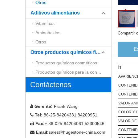
Otros
Aditivos alimentarios
Vitaminas
Aminoácidos
Compartir 
Otros
E
Otros productos químicos finos
Productos químicos cosméticos
ÍT
Productos químicos para la construcción
APARIENC
Contáctenos
CONTENID
CONTENID
VALOR AMIN
Gerente:
Frank Wang

COLOR Y 
Tel:
86-25-84204331,84209951

VALOR DE 
Fax:
+ 86-025-84204061,52300546

CONTENID
Email:
sales@hugestone-china.com
