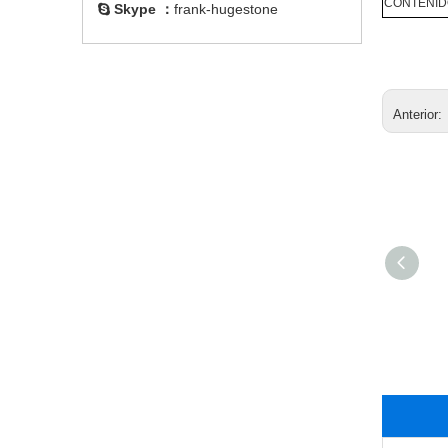
CONTENID
Skype ：
frank-hugestone

Anterior:
Polvo de ascorbato de
sodio y vitamina C
regulador de acidez