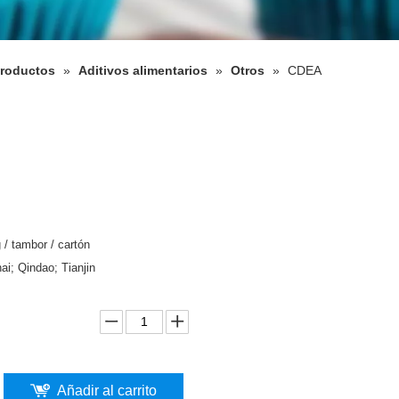
roductos
»
Aditivos alimentarios
»
Otros
»
CDEA
 / tambor / cartón
ai; Qindao; Tianjin
Añadir al carrito