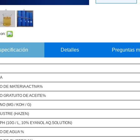
con:
specificación
Detalles
Preguntas m
IA
O DE MATERIA ACTIVA%
O GRATUITO DE ACEITE%
O (MG / KOH / G)
LUSTRE (HAZEN)
PH (10G / L, 10% EYANOL AQ.SOLUTION)
O DE AGUA %