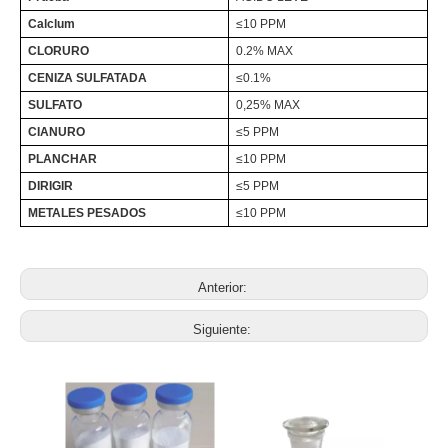
Calclum
≤10 PPM
CLORURO
0.2% MAX
CENIZA SULFATADA
≤0.1%
SULFATO
0,25% MAX
CIANURO
≤5 PPM
PLANCHAR
≤10 PPM
DIRIGIR
≤5 PPM
METALES PESADOS
≤10 PPM
Anterior:
Siguiente: