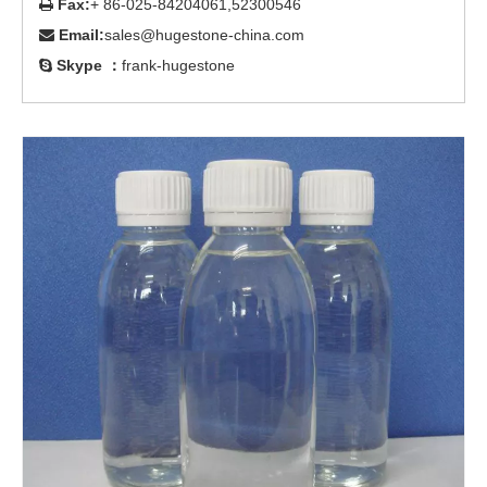
Fax:
+ 86-025-84204061,52300546

Email:
sales@hugestone-china.com

Skype ：
frank-hugestone
