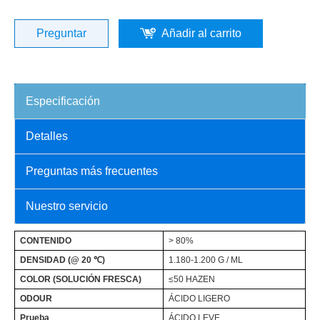
Preguntar
Añadir al carrito
Especificación
Detalles
Preguntas más frecuentes
Nuestro servicio
CONTENIDO
> 80%
DENSIDAD (@ 20 ℃)
1.180-1.200 G / ML
COLOR (SOLUCIÓN FRESCA)
≤50 HAZEN
ODOUR
ÁCIDO LIGERO
Prueba
ÁCIDO LEVE