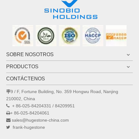
SOBRE NOSOTROS
PRODUCTOS
CONTÁCTENOS
9 / F, Fortune Building, No. 359 Hongwu Road, Nanjing

210002, China
+ 86-025-84204331 / 84209951

+ 86-025-84204061

sales@hugestone-china.com

frank-hugestone
