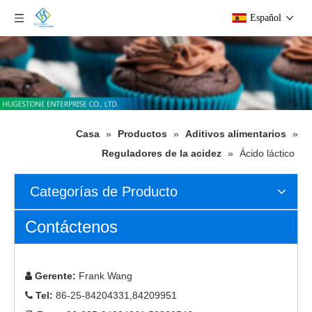
Español
Casa
»
Productos
»
Aditivos alimentarios
»
Reguladores de la acidez
»
Ácido láctico
Categorías de Producto
Contáctenos
Gerente:
Frank Wang

Tel:
86-25-84204331,84209951
