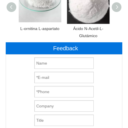
ato de
L-ornitina L-aspartato
Ácido N-Acetil-L-
： 1)
Glutámico
Feedback