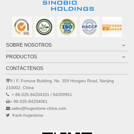
SOBRE NOSOTROS
PRODUCTOS
CONTÁCTENOS
9 / F, Fortune Building, No. 359 Hongwu Road, Nanjing

210002, China
+ 86-025-84204331 / 84209951

+ 86-025-84204061

sales@hugestone-china.com

frank-hugestone
