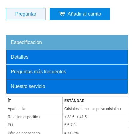
Preguntar
Añadir al carrito
Especificación
Detalles
Preguntas más frecuentes
Nuestro servicio
ÍT
ESTÁNDAR
Apariencia
Cristales blancos o polvo cristalino.
Rotacion especifica
+ 38.6- + 41.5
PH
5.5-7.0
Pérdida por secado
= < 0.3%