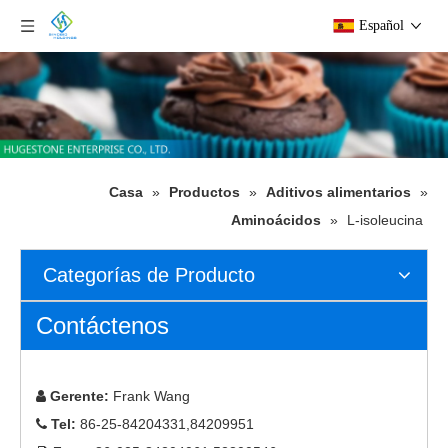
Español
Casa
»
Productos
»
Aditivos alimentarios
»
Aminoácidos
»
L-isoleucina
Categorías de Producto
Contáctenos
Gerente:
Frank Wang

Tel:
86-25-84204331,84209951
