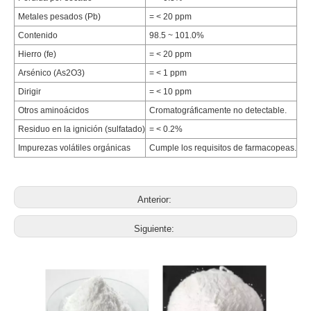
Metales pesados ​​(Pb)
= < 20 ppm
Contenido
98.5 ~ 101.0%
Hierro (fe)
= < 20 ppm
Arsénico (As2O3)
= < 1 ppm
Dirigir
= < 10 ppm
Otros aminoácidos
Cromatográficamente no detectable.
Residuo en la ignición (sulfatado)
= < 0.2%
Impurezas volátiles orgánicas
Cumple los requisitos de farmacopeas.
Anterior:
Siguiente: