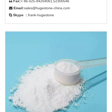
Fax:
+ 86-025-84204061,52300546

Email:
sales@hugestone-china.com

Skype ：
frank-hugestone
