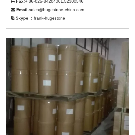
Fax:
+ 86-025-84204061,52300546

Email:
sales@hugestone-china.com

Skype ：
frank-hugestone
