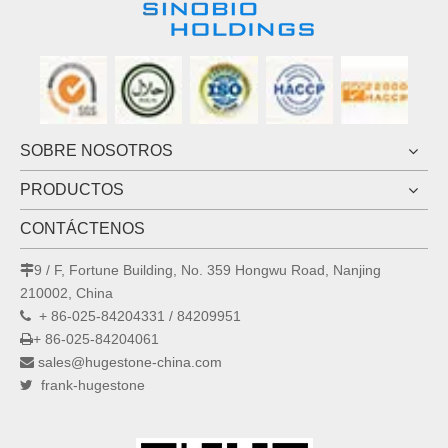
SOBRE NOSOTROS
PRODUCTOS
CONTÁCTENOS
9 / F, Fortune Building, No. 359 Hongwu Road, Nanjing

210002, China
+ 86-025-84204331 / 84209951

+ 86-025-84204061

sales@hugestone-china.com

frank-hugestone
