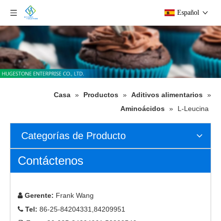
Español
Casa
»
Productos
»
Aditivos alimentarios
»
Aminoácidos
»
L-Leucina
Categorías de Producto
Contáctenos
Gerente:
Frank Wang

Tel:
86-25-84204331,84209951
