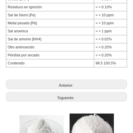
Residuos en ignición
= < 0.10%
Sal de hierro [Fe]
= < 10 ppm
Metal pesado [Pb]
= < 10 ppm
Sal arsenica
= < 1 ppm
Sal de amonio [NH4]
= < 0.02%
Otro aminoacido
= < 0.20%
Pérdida por secado
= < 0.20%
Contenido
98.5 100.5%
Anterior:
Siguiente: