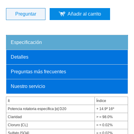
Preguntar
Añadir al carrito
Especificación
Detalles
Preguntas más frecuentes
Nuestro servicio
ít
Índice
Potencia rotatoria específica [α] D20
+ 14.9º 16º
Claridad
> = 98.0%
Cloruro [CL]
= < 0.02%
Sulfato [SO4]
= < 0.02%