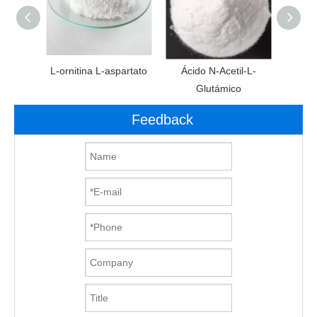
ato de
L-ornitina L-aspartato
Ácido N-Acetil-L-
： 1)
Glutámico
Feedback