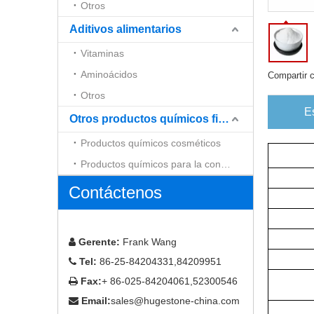
Otros
Aditivos alimentarios
Vitaminas
Aminoácidos
Compartir 
Otros
E
Otros productos químicos finos
Productos químicos cosméticos
Productos químicos para la construcción
Contáctenos
Gerente:
Frank Wang

Tel:
86-25-84204331,84209951

Fax:
+ 86-025-84204061,52300546

Email:
sales@hugestone-china.com
