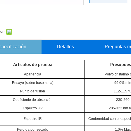
con:
specificación
Detalles
Preguntas m
Artículos de prueba
Presupues
Apariencia
Polvo cristalino
Ensayo (sobre base seca)
99.0% mi
Punto de fusion
112-115 
Coeficiente de absorción
230-260
Espectro UV
285-322 nm m
Espectro IR
Conformidad con el espectr
Pérdida por secado
1.0% Max