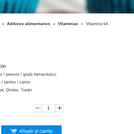
»
Aditivos alimentarios
»
Vitaminas
»
Vitamina k4
090
s / piensos / grado farmacéutico
 / tambor / cartón
ai; Qindao; Tianjin
Añadir al carrito