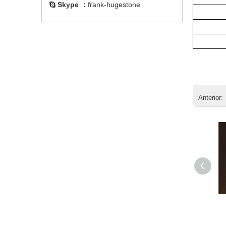
Skype ：
frank-hugestone

Anterior:
Vitamina P (Rutina)