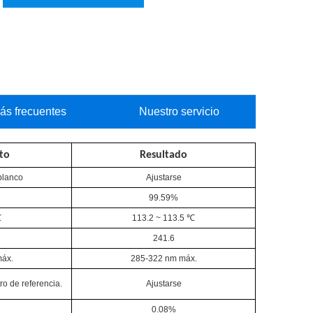
ás frecuentes
Nuestro servicio
to
Resultado
 blanco
Ajustarse
n
99.59%
℃
113.2 ~ 113.5 ℃
241.6
áx.
285-322 nm máx.
o de referencia.
Ajustarse
0.08%