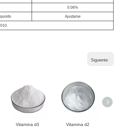
0.06%
quisito
Ajustarse
2010.
Siguiente:
Vitamina d3
Vitamina d2
Vitamina B1
(Cianocobalam