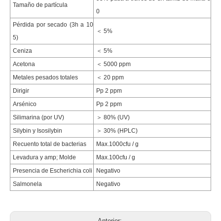
Tamaño de partícula
0
Pérdida por secado (3h a 10
＜ 5%
5)
Ceniza
＜ 5%
Acetona
＜ 5000 ppm
Metales pesados ​​totales
＜ 20 ppm
Dirigir
Pp 2 ppm
Arsénico
Pp 2 ppm
Silimarina (por UV)
＞ 80% (UV)
Silybin y Isosilybin
＞ 30% (HPLC)
Recuento total de bacterias
Max.1000cfu / g
Levadura y amp; Molde
Max.100cfu / g
Presencia de Escherichia coli
Negativo
Salmonela
Negativo
Anterior: