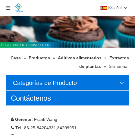
Español
Casa
»
Productos
»
Aditivos alimentarios
»
Extractos
de plantas
»
Silimarina
Categorías de Producto
Contáctenos
Gerente:
Frank Wang

Tel:
86-25-84204331,84209951
