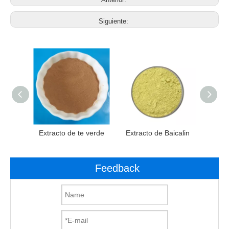
Siguiente:
odiola
Extracto de te verde
Extracto de Baicalin
Extra
Feedback