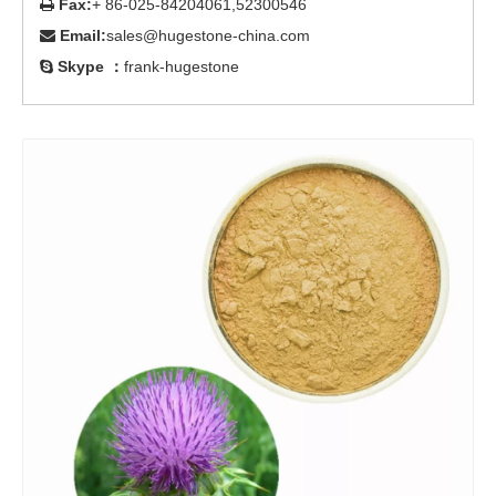
Fax:
+ 86-025-84204061,52300546

Email:
sales@hugestone-china.com

Skype ：
frank-hugestone
