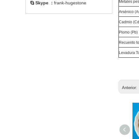
Metales pe
Skype ：
frank-hugestone

Arsénico (A
Cadmio (Cd
Plomo (Pb)
Recuento to
Levadura To
Anterior: