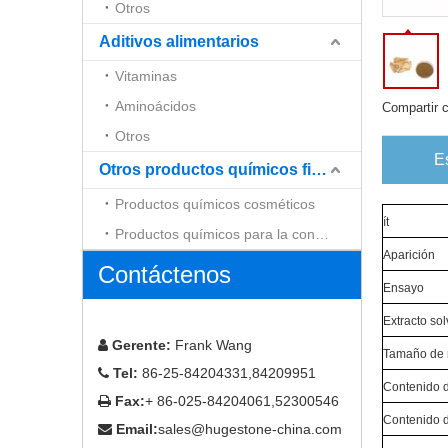
Otros
Aditivos alimentarios
Vitaminas
Aminoácidos
Compartir 
Otros
E
Otros productos químicos finos
Productos químicos cosméticos
ít
Productos químicos para la construcción
Aparición
Contáctenos
Ensayo
Extracto so
Gerente:
Frank Wang

Tamaño de 
Tel:
86-25-84204331,84209951

Contenido 
Fax:
+ 86-025-84204061,52300546

Contenido 
Email:
sales@hugestone-china.com
