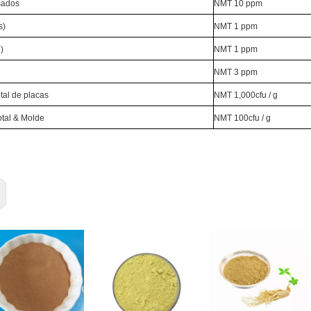
sados
NMT 10 ppm
s)
NMT 1 ppm
)
NMT 1 ppm
NMT 3 ppm
tal de placas
NMT 1,000cfu / g
tal & Molde
NMT 100cfu / g