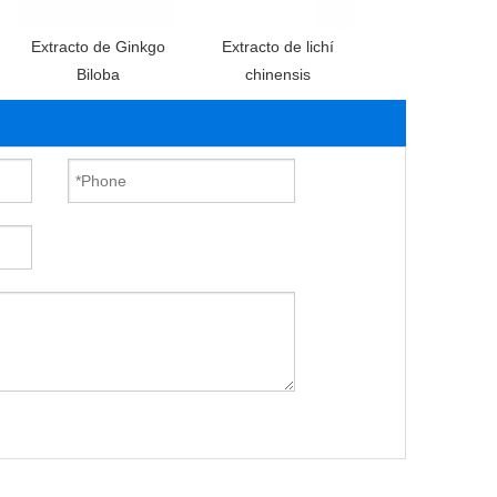
Extracto de Ginkgo
Extracto de lichí
Silimarina
Biloba
chinensis