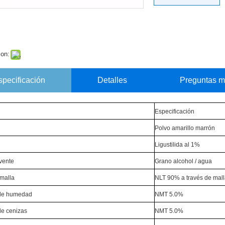
con:
specificación
Detalles
Preguntas m
Especificación
Polvo amarillo marrón
Ligustilida al 1%
lvente
Grano alcohol / agua
malla
NLT 90% a través de mall
de humedad
NMT 5.0%
de cenizas
NMT 5.0%