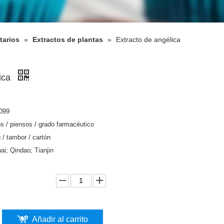
tarios
»
Extractos de plantas
»
Extracto de angélica
lica
099
s / piensos / grado farmacéutico
 / tambor / cartón
ai; Qindao; Tianjin
Añadir al carrito