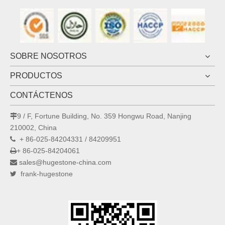
SOBRE NOSOTROS
PRODUCTOS
CONTÁCTENOS
9 / F, Fortune Building, No. 359 Hongwu Road, Nanjing

210002, China
+ 86-025-84204331 / 84209951

+ 86-025-84204061

sales@hugestone-china.com

frank-hugestone
