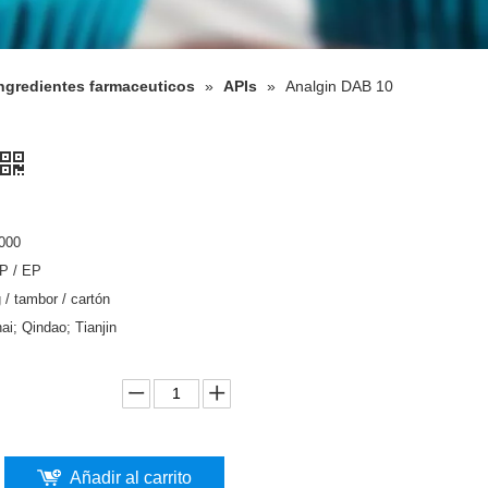
ngredientes farmaceuticos
»
APIs
»
Analgin DAB 10
000
BP / EP
 / tambor / cartón
ai; Qindao; Tianjin
Añadir al carrito