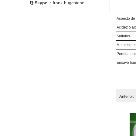
Skype ：
frank-hugestone

Aspecto de 
Acidez o al
Sulfatos
Metales pe
Pérdida po
Ensayo (sus
Anterior: