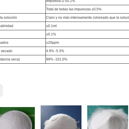
Impureza D ≤0.2%
Total de todas las impurezas ≤0.5%
la solución
Claro y no más intensamente coloreado que la soluc
calinidad
≤0.1ml
≤0.1%
sados
≤20ppm
r secado
4.9% -5.3%
tancia seca)
99% -101.0%