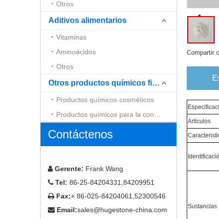
Otros
Aditivos alimentarios
Vitaminas
Aminoácidos
Compartir 
Otros
E
Otros productos químicos finos
Productos químicos cosméticos
Especificac
Productos químicos para la construcción
Artículos
Contáctenos
Caracterist
Identificaci
Gerente:
Frank Wang

Tel:
86-25-84204331,84209951

Fax:
+ 86-025-84204061,52300546

Sustancias
Email:
sales@hugestone-china.com
