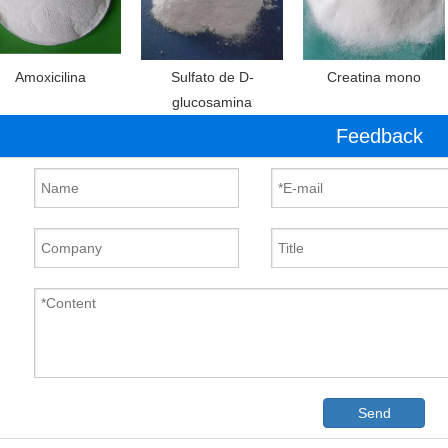
Amoxicilina
Sulfato de D-
Creatina mono
glucosamina
Feedback
Send