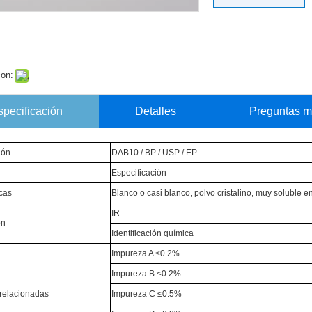
con:
specificación
Detalles
Preguntas m
ión
DAB10 / BP / USP / EP
Especificación
icas
Blanco o casi blanco, polvo cristalino, muy soluble e
IR
ón
Identificación química
Impureza A ≤0.2%
Impureza B ≤0.2%
 relacionadas
Impureza C ≤0.5%