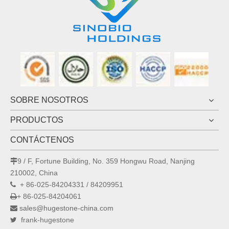
SOBRE NOSOTROS
PRODUCTOS
CONTÁCTENOS
9 / F, Fortune Building, No. 359 Hongwu Road, Nanjing

210002, China
+ 86-025-84204331 / 84209951

+ 86-025-84204061

sales@hugestone-china.com

frank-hugestone
