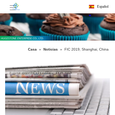
Español
Casa
»
Noticias
»
FIC 2019, Shanghai, China