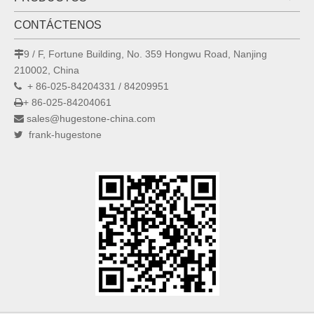
CONTÁCTENOS
9 / F, Fortune Building, No. 359 Hongwu Road, Nanjing

210002, China
+ 86-025-84204331 / 84209951

+ 86-025-84204061

sales@hugestone-china.com

frank-hugestone
