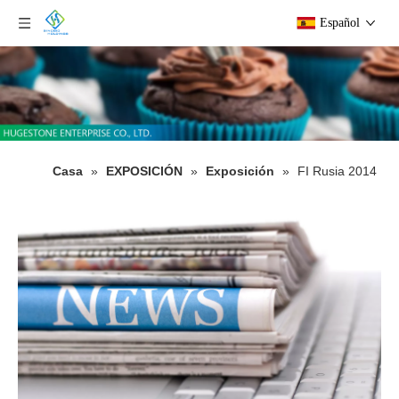
Español
Casa
»
EXPOSICIÓN
»
Exposición
»
FI Rusia 2014