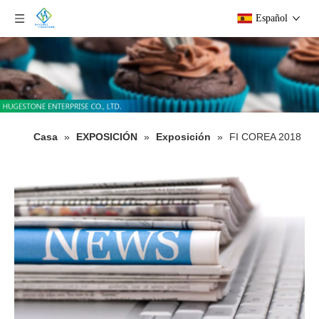
Español
Casa
»
EXPOSICIÓN
»
Exposición
»
FI COREA 2018