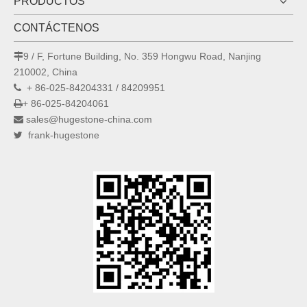
PRODUCTOS
CONTÁCTENOS
9 / F, Fortune Building, No. 359 Hongwu Road, Nanjing

210002, China
+ 86-025-84204331 / 84209951

+ 86-025-84204061

sales@hugestone-china.com

frank-hugestone
