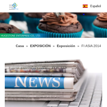
Español
Casa
»
EXPOSICIÓN
»
Exposición
»
FI ASIA 2014