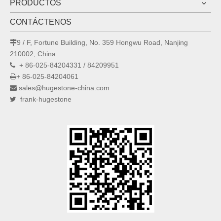
PRODUCTOS
CONTÁCTENOS
9 / F, Fortune Building, No. 359 Hongwu Road, Nanjing

210002, China
+ 86-025-84204331 / 84209951

+ 86-025-84204061

sales@hugestone-china.com

frank-hugestone
