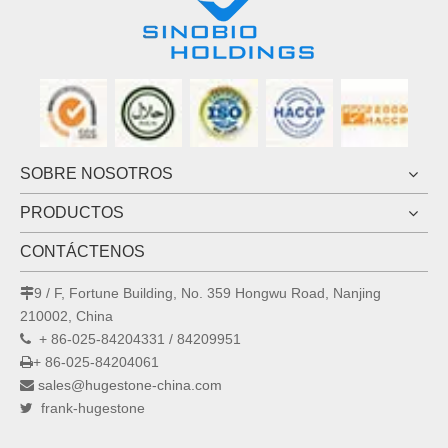
SOBRE NOSOTROS
PRODUCTOS
CONTÁCTENOS
9 / F, Fortune Building, No. 359 Hongwu Road, Nanjing

210002, China
+ 86-025-84204331 / 84209951

+ 86-025-84204061

sales@hugestone-china.com

frank-hugestone
