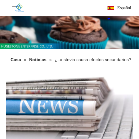
Español
Casa
»
Noticias
»
¿La stevia causa efectos secundarios?